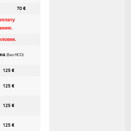
70 €
оплату
анию.
еловек.
на
(Без НСО)
125 €
125 €
125 €
125 €