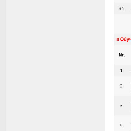
34.
!!! Об
Nr.
1.
2.
3.
4.