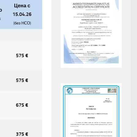
Цена с
о
15.04.26
в
(без НСО)
575 €
575 €
675 €
375 €