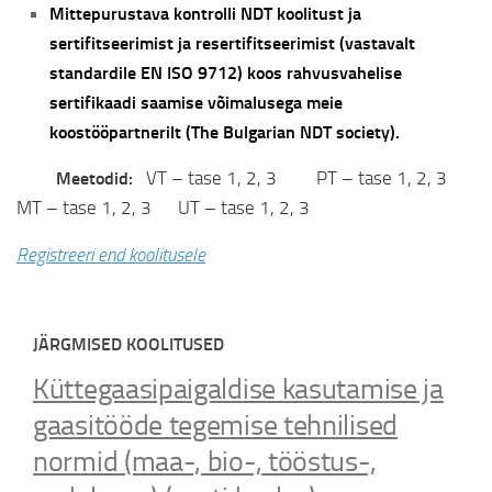
Mittepurustava kontrolli NDT koolitust ja
sertifitseerimist ja resertifitseerimist
(vastavalt
standardile EN ISO 9712)
koos rahvusvahelise
sertifikaadi saamise võimalusega meie
koostööpartnerilt (The Bulgarian NDT society).
VT – tase 1, 2, 3 PT – tase 1, 2, 3
Meetodid:
MT – tase 1, 2, 3 UT – tase 1, 2, 3
Registreeri end koolitusele
JÄRGMISED KOOLITUSED
g
si
Küttegaasipaigaldise kasutamise ja
n
gaasitööde tegemise tehnilised
o
normid (maa-, bio-, tööstus-,
g