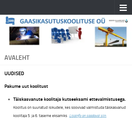
Skip to content
AVALEHT
UUDISED
Pakume uut koolitust
Täiskasvanute koolitaja kutseeksami ettevalmistusega.
Koolitus on suunatud isikudele, kes soovivad valmistuda täiskasvanud
koolitaja 5. ja 6. taseme eksamiks
Lisainfo on saadaval siin.