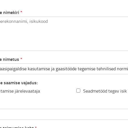
e nimekiri
*
se nimetus
*
e saamise vajadus:
tamise järelevaataja
Seadmetööd tegev isik