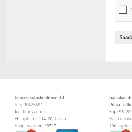
Saad
indepen
Gaasikasutuskoolituse OÜ
Gaasikasutu
Reg. 10425491
Põhja-Talli
Juriidiline aadress:
Kopli 96-20, 
Ehitajate tee 114-20, Tallinn
Harju maako
Harju maakond, 13517
Tööaeg: Kok