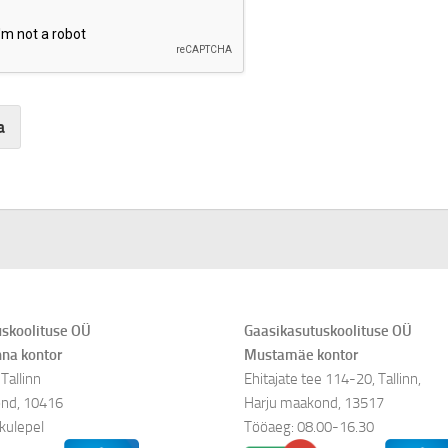
a
dent online casino sites
skoolituse OÜ
Gaasikasutuskoolituse OÜ
nna kontor
Mustamäe kontor
Tallinn
Ehitajate tee 114-20, Tallinn,
nd, 10416
Harju maakond, 13517
kulepel
Tööaeg: 08.00-16.30