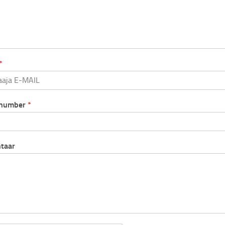
*
inumber
*
taar