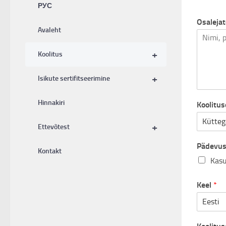
РУС
Osalejat
Avaleht
+
Koolitus
+
Isikute sertifitseerimine
Hinnakiri
Koolitu
+
Ettevõtest
Pädevus
Kontakt
Kasu
Keel
*