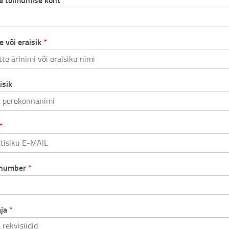
se toimumise koht
*
e või eraisik
*
isik
*
inumber
*
aja
*