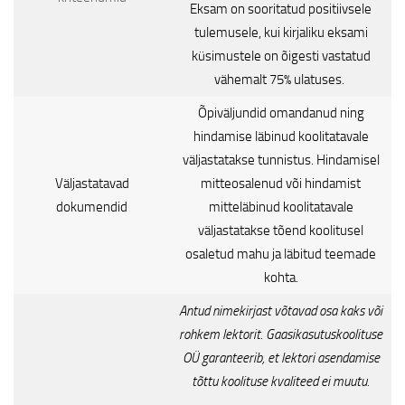
Eksam on sooritatud positiivsele
tulemusele, kui kirjaliku eksami
küsimustele on õigesti vastatud
vähemalt 75% ulatuses.
Õpiväljundid omandanud ning
hindamise läbinud koolitatavale
väljastatakse tunnistus. Hindamisel
Väljastatavad
mitteosalenud või hindamist
dokumendid
mitteläbinud koolitatavale
väljastatakse tõend koolitusel
osaletud mahu ja läbitud teemade
kohta.
Antud nimekirjast võtavad osa kaks või
rohkem lektorit. Gaasikasutuskoolituse
OÜ garanteerib, et lektori asendamise
tõttu koolituse kvaliteed ei muutu.