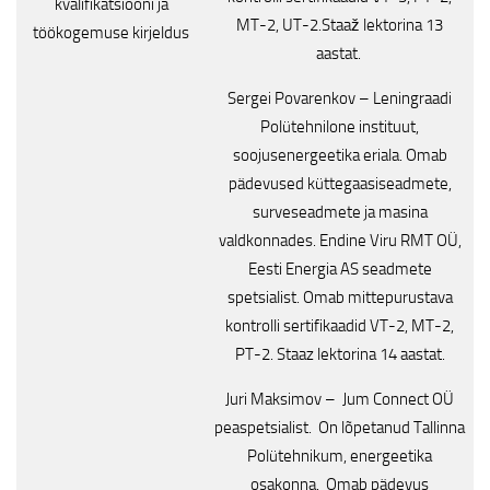
kvalifikatsiooni ja
MT-2, UT-2.Staaž lektorina 13
töökogemuse kirjeldus
aastat.
Sergei Povarenkov – Leningraadi
Polütehnilone instituut,
soojusenergeetika eriala. Omab
pädevused küttegaasiseadmete,
surveseadmete ja masina
valdkonnades. Endine Viru RMT OÜ,
Eesti Energia AS seadmete
spetsialist. Omab mittepurustava
kontrolli sertifikaadid VT-2, MT-2,
PT-2. Staaz lektorina 14 aastat.
Juri Maksimov – Jum Connect OÜ
peaspetsialist. On lõpetanud Tallinna
Polütehnikum, energeetika
osakonna. Omab pädevus