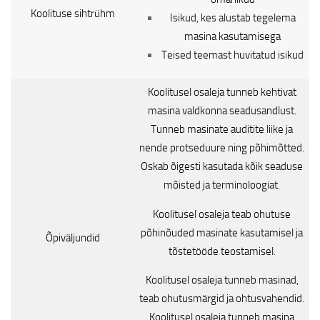
Koolituse sihtrühm
Isikud, kes alustab tegelema
masina kasutamisega
Teised teemast huvitatud isikud
Koolitusel osaleja tunneb kehtivat
masina valdkonna seadusandlust.
Tunneb masinate auditite liike ja
nende protseduure ning põhimõtted.
Oskab õigesti kasutada kõik seaduse
mõisted ja terminoloogiat.
Koolitusel osaleja teab ohutuse
põhinõuded masinate kasutamisel ja
Õpiväljundid
tõstetööde teostamisel.
Koolitusel osaleja tunneb masinad,
teab ohutusmärgid ja ohtusvahendid.
Koolitusel osaleja tunneb masina