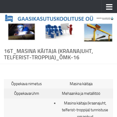
Skip to content
16T_MASINA KÄITAJA (KRAANAJUHT,
TELFERIST-TROPPIJA)_ÕMK-16
Õppekava nimetus
Masina käitaja
Õppekavarühm
Mehaanika ja metallitöö
Masina käitaja (kraanajuht,
telferist-troppija) tunnistuse
omanikud