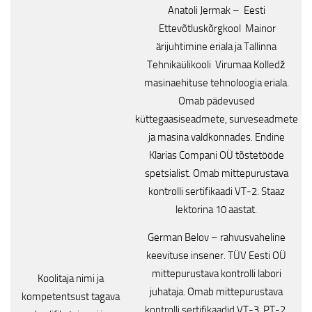
Anatoli Jermak – Eesti
Ettevõtluskõrgkool Mainor
ärijuhtimine eriala ja Tallinna
Tehnikaülikooli Virumaa Kolledž
masinaehituse tehnoloogia eriala.
Omab pädevused
küttegaasiseadmete, surveseadmete
ja masina valdkonnades. Endine
Klarias Compani OÜ tõstetööde
spetsialist. Omab mittepurustava
kontrolli sertifikaadi VT-2. Staaz
lektorina 10 aastat.
German Belov – rahvusvaheline
keevituse insener. TÜV Eesti OÜ
mittepurustava kontrolli labori
Koolitaja nimi ja
juhataja. Omab mittepurustava
kompetentsust tagava
kontrolli sertifikaadid VT-3, PT-2,