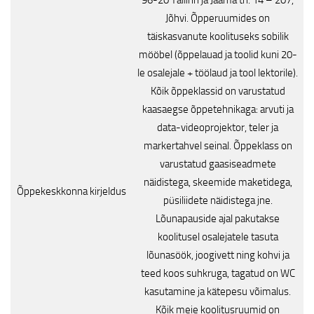
96-20 Tallinn ja Jaama tn. 14 – 207,
Jõhvi. Õpperuumides on
täiskasvanute koolituseks sobilik
mööbel (õppelauad ja toolid kuni 20-
le osalejale + töölaud ja tool lektorile).
Kõik õppeklassid on varustatud
kaasaegse õppetehnikaga: arvuti ja
data-videoprojektor, teler ja
markertahvel seinal. Õppeklass on
varustatud gaasiseadmete
näidistega, skeemide maketidega,
Õppekeskkonna kirjeldus
püsiliidete näidistega jne.
Lõunapauside ajal pakutakse
koolitusel osalejatele tasuta
lõunasöök, joogivett ning kohvi ja
teed koos suhkruga, tagatud on WC
kasutamine ja kätepesu võimalus.
Kõik meie koolitusruumid on