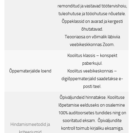
remonditud ja vastavad töötervishoiu,
tuleohutuse ja tööohutuse nõuetele.
Õppeklassid on avarad ja kergesti
õhutatavad.
Teooriaosa on võimalik läbiviia
veebikeskkonnas Zoom.
Koolitus klassis – konspekt
paberkujul.
Õppematerjalide loend
Koolitus veebikeskonnas –
digiõppematerjalid saadetakse e-
posti teel.
Õpiväljundeid hinnatakse. Koolituse
lõpetamise eelduseks on osalemine
100% auditoorsetes tundides ning on
sooritatud eksam. Õpiväljundite
Hindamismeetodid ja
kontroll toimub kirjaliku eksamiga.
kriteeriumid