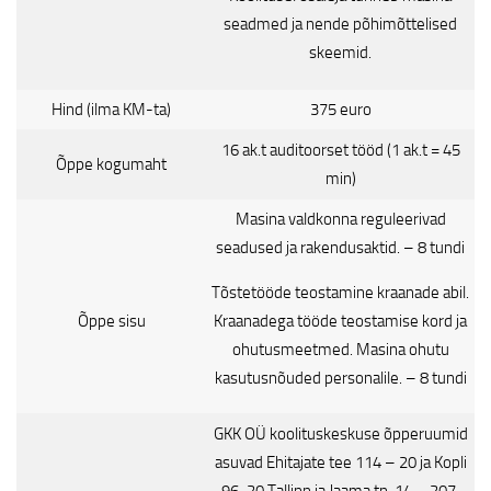
seadmed ja nende põhimõttelised
skeemid.
Hind (ilma KM-ta)
375 euro
16 ak.t auditoorset tööd (1 ak.t = 45
Õppe kogumaht
min)
Masina valdkonna reguleerivad
seadused ja rakendusaktid. – 8 tundi
Tõstetööde teostamine kraanade abil.
Õppe sisu
Kraanadega tööde teostamise kord ja
ohutusmeetmed. Masina ohutu
kasutusnõuded personalile. – 8 tundi
GKK OÜ koolituskeskuse õpperuumid
asuvad Ehitajate tee 114 – 20 ja Kopli