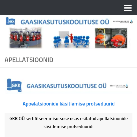
Skip to content
APELLATSIOONID
Appelatsioonide käsitlemise protseduurid
Σύμφωνα με τους ειδικούς, οι άνδρες στην επιχείρηση
GKK OÜ sertifitseerimisotsuse osas esitatud apellatsioonide
είναι ταχύτεροι. Μπορούν να εκτιμήσουν μια γυναίκα με
käsitlemise protseduurid:
την πρώτη ματιά και για 8 δευτερόλεπτα. Ταυτόχρονα,