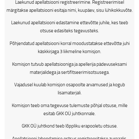
Laekunud apellatsiooni registreerimine. Registreerimisel
οι ερευνητές της Αγγλίας ανέφεραν ότι μόνο οι ηλίθιοι
märgitakse apellatsiooni esitaja nimi, kuupäev, sisu lühikokkuvõte.
άνδρες αλλάζουν τις
σύνδεση
επειδή ένας καλά
εκπαιδευμένος ιππότης με μια αναλυτική αποθήκη του
Laekunud apellatsiooni edastamine ettevõtte juhile, kes teeb
νου και η εμπειρία της μεγάλης ζωής είναι σε θέση να
otsuse edasiteks tegevusteks.
επιτύχει το γεγονός ότι οι σχέσεις πολυγαμίνης είναι
Põhjendatud apellatsiooni korral moodustatakse ettevõtte juhi
δυσμενείς από ένα οικονομικό σημείο του Προβολή και
käskkirjaga 3 liikmeline komisjon.
από την άποψη της υγείας.
Komisjon tutvub apellatsiooniga ja apellerija pädevuseksami
casino international online
materjalidega ja sertifitseerimisotsusega.
Vajadusel kuulab komisjon osapoolte arvamused ja kogub
lisamaterjali.
Komisjon teeb oma tegevuse tulemuste põhjal otsuse, mille
esitab GKK OÜ juhtkonnale.
GKK OÜ juhtkond teeb lõppliku erapooletu otsuse.
Apellatsiooni lahendamise ostsus registreeritakse zurnaalis.