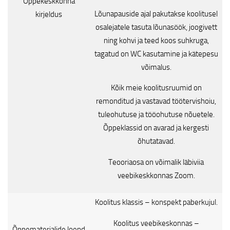
Õppekeskkonna
Lõunapauside ajal pakutakse koolitusel
kirjeldus
osalejatele tasuta lõunasöök, joogivett
ning kohvi ja teed koos suhkruga,
tagatud on WC kasutamine ja kätepesu
võimalus.
Kõik meie koolitusruumid on
remonditud ja vastavad töötervishoiu,
tuleohutuse ja tööohutuse nõuetele.
Õppeklassid on avarad ja kergesti
õhutatavad.
Teooriaosa on võimalik läbiviia
veebikeskkonnas Zoom.
Koolitus klassis – konspekt paberkujul.
Koolitus veebikeskonnas –
Õppematerjalide loend