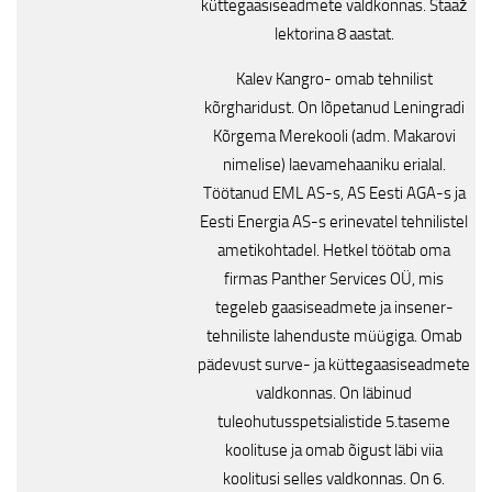
küttegaasiseadmete valdkonnas. Staaž
lektorina 8 aastat.
Kalev Kangro- omab tehnilist
kõrgharidust. On lõpetanud Leningradi
Kõrgema Merekooli (adm. Makarovi
nimelise) laevamehaaniku erialal.
Töötanud EML AS-s, AS Eesti AGA-s ja
Eesti Energia AS-s erinevatel tehnilistel
ametikohtadel. Hetkel töötab oma
firmas Panther Services OÜ, mis
tegeleb gaasiseadmete ja insener-
tehniliste lahenduste müügiga. Omab
pädevust surve- ja küttegaasiseadmete
valdkonnas. On läbinud
tuleohutusspetsialistide 5.taseme
koolituse ja omab õigust läbi viia
koolitusi selles valdkonnas. On 6.