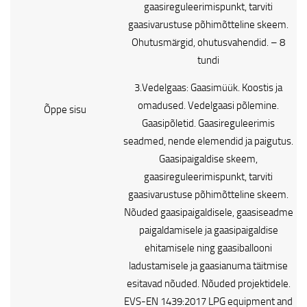
gaasireguleerimispunkt, tarviti
gaasivarustuse põhimõtteline skeem.
Ohutusmärgid, ohutusvahendid. – 8
tundi
3.Vedelgaas: Gaasimüük. Koostis ja
omadused. Vedelgaasi põlemine.
Õppe sisu
Gaasipõletid. Gaasireguleerimis
seadmed, nende elemendid ja paigutus.
Gaasipaigaldise skeem,
gaasireguleerimispunkt, tarviti
gaasivarustuse põhimõtteline skeem.
Nõuded gaasipaigaldisele, gaasiseadme
paigaldamisele ja gaasipaigaldise
ehitamisele ning gaasiballooni
ladustamisele ja gaasianuma täitmise
esitavad nõuded. Nõuded projektidele.
EVS-EN 1439:2017 LPG equipment and