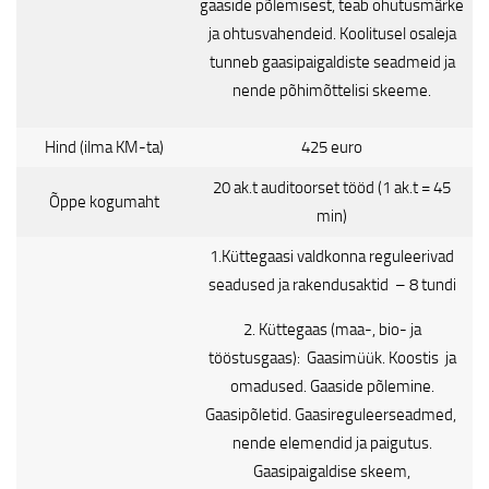
gaaside põlemisest, teab ohutusmärke
ja ohtusvahendeid. Koolitusel osaleja
tunneb gaasipaigaldiste seadmeid ja
nende põhimõttelisi skeeme.
Hind (ilma KM-ta)
425 euro
20
ak.t auditoorset tööd (1 ak.t = 45
Õppe kogumaht
min)
1.Küttegaasi valdkonna reguleerivad
seadused ja rakendusaktid – 8 tundi
2. Küttegaas (maa-, bio- ja
tööstusgaas): Gaasimüük. Koostis ja
omadused. Gaaside põlemine.
Gaasipõletid. Gaasireguleerseadmed,
nende elemendid ja paigutus.
Gaasipaigaldise skeem,