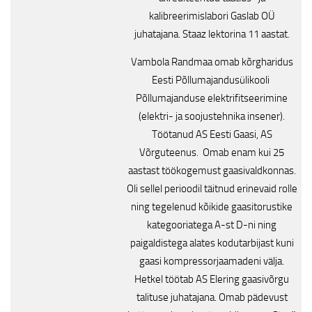
kalibreerimislabori Gaslab OÜ
juhatajana. Staaz lektorina 11 aastat.
Vambola Randmaa omab kõrgharidus
Eesti Põllumajandusülikooli
Põllumajanduse elektrifitseerimine
(elektri- ja soojustehnika insener).
Töötanud AS Eesti Gaasi, AS
Võrguteenus. Omab enam kui 25
aastast töökogemust gaasivaldkonnas.
Oli sellel perioodil täitnud erinevaid rolle
ning tegelenud kõikide gaasitorustike
kategooriatega A-st D-ni ning
paigaldistega alates kodutarbijast kuni
gaasi kompressorjaamadeni välja.
Hetkel töötab AS Elering gaasivõrgu
talituse juhatajana. Omab pädevust