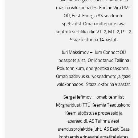
masina valdkonnades. Endine Viru RMT
OÜ, Eesti Energia AS seadmete
spetsialist. Omab mittepurustava
kontrolli sertifikaadid VT-2, MT-2, PT-2.
Staaz lektorina 14 aastat.
Juri Maksimov – Jum Connect OÜ
peaspetsialist. On lõpetanud Tallinna
Polütehnikum, energeetika osakonna.
Omab pädevus surveseadmete ja gaasi
valdkonnades. Staaz lektorina 9 aastat.
Sergei Jefimov – omab tehnilist
kõrgharidust (TTÜ Keemia Teaduskond,
Keemiatööstuse protsessid ja
aparaadid). AS Tallinna Vesi
arendusprojektide juht. AS Eesti Gaas
kontsernis erinevatel ametitel alates