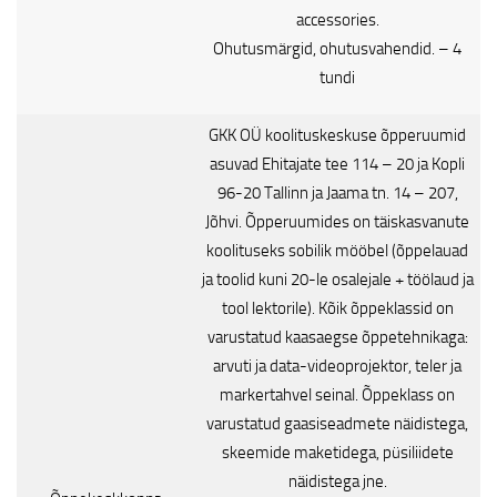
accessories.
Ohutusmärgid, ohutusvahendid. – 4
tundi
GKK OÜ koolituskeskuse õpperuumid
asuvad Ehitajate tee 114 – 20 ja Kopli
96-20 Tallinn ja Jaama tn. 14 – 207,
Jõhvi. Õpperuumides on täiskasvanute
koolituseks sobilik mööbel (õppelauad
ja toolid kuni 20-le osalejale + töölaud ja
tool lektorile). Kõik õppeklassid on
varustatud kaasaegse õppetehnikaga:
arvuti ja data-videoprojektor, teler ja
markertahvel seinal. Õppeklass on
varustatud gaasiseadmete näidistega,
skeemide maketidega, püsiliidete
näidistega jne.