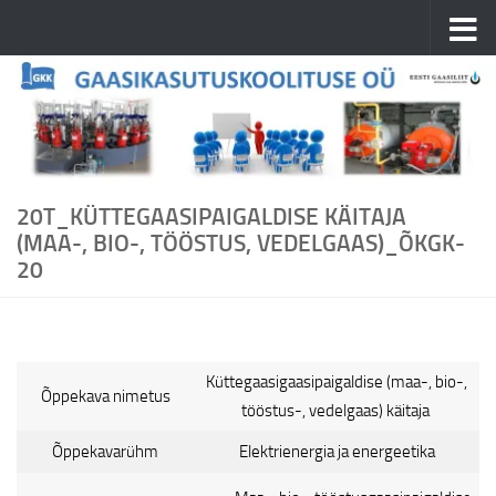
Skip to content
20T_KÜTTEGAASIPAIGALDISE KÄITAJA
(MAA-, BIO-, TÖÖSTUS, VEDELGAAS)_ÕKGK-
20
Küttegaasigaasipaigaldise (maa-, bio-,
Õppekava nimetus
tööstus-, vedelgaas) käitaja
Õppekavarühm
Elektrienergia ja energeetika