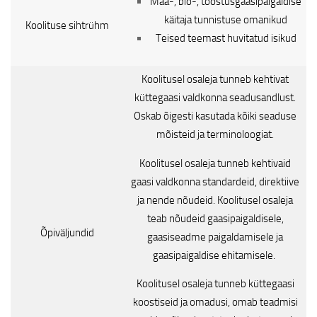
Maa-, bio-, tööstusgaasipaigaldise
käitaja tunnistuse omanikud
Koolituse sihtrühm
Teised teemast huvitatud isikud
Koolitusel osaleja tunneb kehtivat
küttegaasi valdkonna seadusandlust.
Oskab õigesti kasutada kõiki seaduse
mõisteid ja terminoloogiat.
Koolitusel osaleja tunneb kehtivaid
gaasi valdkonna standardeid, direktiive
ja nende nõudeid. Koolitusel osaleja
teab nõudeid gaasipaigaldisele,
Õpiväljundid
gaasiseadme paigaldamisele ja
gaasipaigaldise ehitamisele.
Koolitusel osaleja tunneb küttegaasi
koostiseid ja omadusi, omab teadmisi