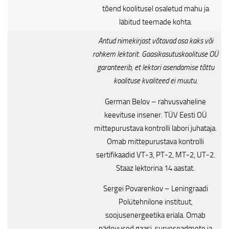
tõend koolitusel osaletud mahu ja
läbitud teemade kohta.
Antud nimekirjast võtavad osa kaks või
rohkem lektorit. Gaasikasutuskoolituse OÜ
garanteerib, et lektori asendamise tõttu
koolituse kvaliteed ei muutu.
German Belov – rahvusvaheline
keevituse insener. TÜV Eesti OÜ
mittepurustava kontrolli labori juhataja.
Omab mittepurustava kontrolli
sertifikaadid VT-3, PT-2, MT-2, UT-2.
Staaz lektorina 14 aastat.
Sergei Povarenkov – Leningraadi
Polütehnilone instituut,
soojusenergeetika eriala. Omab
pädevused gaasi, surveseadmete ja