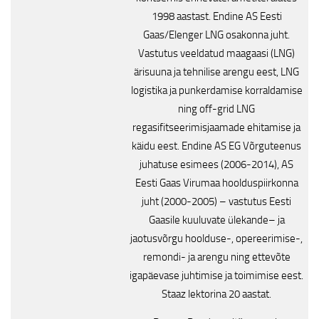
1998 aastast. Endine AS Eesti
Gaas/Elenger LNG osakonna juht.
Vastutus veeldatud maagaasi (LNG)
ärisuuna ja tehnilise arengu eest, LNG
logistika ja punkerdamise korraldamise
ning off-grid LNG
regasifitseerimisjaamade ehitamise ja
käidu eest. Endine AS EG Võrguteenus
juhatuse esimees (2006-2014), AS
Eesti Gaas Virumaa hoolduspiirkonna
juht (2000-2005) – vastutus Eesti
Gaasile kuuluvate ülekande– ja
jaotusvõrgu hoolduse-, opereerimise-,
remondi- ja arengu ning ettevõte
igapäevase juhtimise ja toimimise eest.
Staaz lektorina 20 aastat.