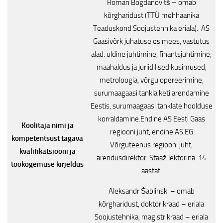
Roman Bogdanovitš – omab
kõrgharidust (TTÜ mehhaanika
Teaduskond Soojustehnika eriala). AS
Gaasivõrk juhatuse esimees, vastutus
alad: üldine juhtimine, finantsjuhtimine,
maahaldus ja juriidilised küsimused,
metroloogia, võrgu opereerimine,
surumaagaasi tankla keti arendamine
Eestis, surumaagaasi tanklate hoolduse
korraldamine.Endine AS Eesti Gaas
Koolitaja nimi ja
regiooni juht, endine AS EG
kompetentsust tagava
Võrguteenus regiooni juht,
kvalifikatsiooni ja
arendusdirektor. Staaž lektorina 14
töökogemuse kirjeldus
aastat.
Aleksandr Šablinski – omab
kõrgharidust, doktorikraad – eriala
Soojustehnika, magistrikraad – eriala