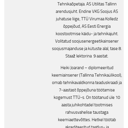
Tehnikaõpetaja. AS Utilitas Tallinn
arendusjuht. Endine VKG Soojus AS
juhatuse liige, TTÜ Virumaa Kolledz
õppejõud, AS Eesti Energia
koostootmise käidu- ja tehnikajuht.
Volitatud soojusenergeetikainsener
soojusmajanduse ja kütuste alal, tase 8.
Staaž lektorina 9 aastat.
Heiki Joarand – diplomeeritud
keemiainsener (Tallinna Tehnikaülikool),
omab tehnikavaldkonna teaduskraadi ja
7-aastast õppejõuna töötamise
kogemust TTÜ-s. On töötanud üle 10
aasta juhikohtadel tootmises
rahvusvahelise taustaga
keemiaettevõttes. Hetkel töötab
akrediteeritud taatlus- ja