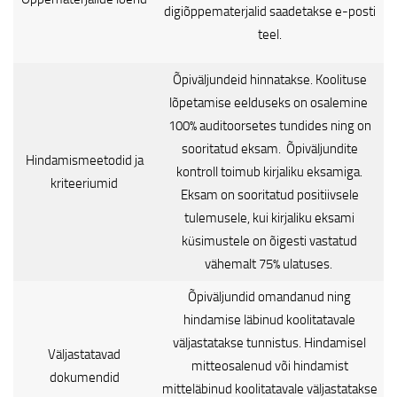
digiõppematerjalid saadetakse e-posti
teel.
Õpiväljundeid hinnatakse. Koolituse
lõpetamise eelduseks on osalemine
100% auditoorsetes tundides ning on
sooritatud eksam. Õpiväljundite
Hindamismeetodid ja
kontroll toimub kirjaliku eksamiga.
kriteeriumid
Eksam on sooritatud positiivsele
tulemusele, kui kirjaliku eksami
küsimustele on õigesti vastatud
vähemalt 75% ulatuses.
Õpiväljundid omandanud ning
hindamise läbinud koolitatavale
väljastatakse tunnistus. Hindamisel
Väljastatavad
mitteosalenud või hindamist
dokumendid
mitteläbinud koolitatavale väljastatakse