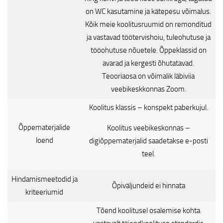
on WC kasutamine ja kätepesu võimalus.
Kõik meie koolitusruumid on remonditud
ja vastavad töötervishoiu, tuleohutuse ja
tööohutuse nõuetele. Õppeklassid on
avarad ja kergesti õhutatavad.
Teooriaosa on võimalik läbiviia
veebikeskkonnas Zoom.
Koolitus klassis – konspekt paberkujul.
Õppematerjalide
Koolitus veebikeskonnas –
loend
digiõppematerjalid saadetakse e-posti
teel.
Hindamismeetodid ja
Õpiväljundeid ei hinnata
kriteeriumid
Tõend koolitusel osalemise kohta