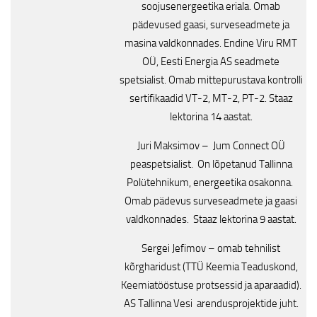
soojusenergeetika eriala. Omab
pädevused gaasi, surveseadmete ja
masina valdkonnades. Endine Viru RMT
OÜ, Eesti Energia AS seadmete
spetsialist. Omab mittepurustava kontrolli
sertifikaadid VT-2, MT-2, PT-2. Staaz
lektorina 14 aastat.
Juri Maksimov – Jum Connect OÜ
peaspetsialist. On lõpetanud Tallinna
Polütehnikum, energeetika osakonna.
Omab pädevus surveseadmete ja gaasi
valdkonnades. Staaz lektorina 9 aastat.
Sergei Jefimov – omab tehnilist
kõrgharidust (TTÜ Keemia Teaduskond,
Keemiatööstuse protsessid ja aparaadid).
AS Tallinna Vesi arendusprojektide juht.