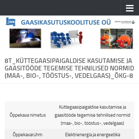
Skip to content
8T_KÜTTEGAASIPAIGALDISE KASUTAMISE JA
GAASITÖÖDE TEGEMISE TEHNILISED NORMID
(MAA-, BIO-, TÖÖSTUS-, VEDELGAAS)_ÕKG-8
Küttegaasipaigaldise kasutamise ja
Õppekava nimetus
gaasitööde tegemise tehnilised normid
(maa-, bio-, tööstus-, vedelgaas)
Õppekavarühm
Elektrienergia ja energeetika