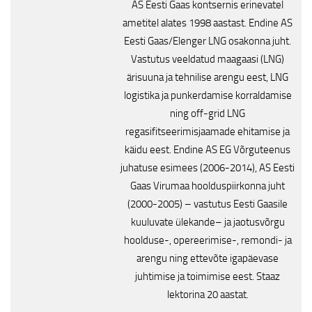
AS Eesti Gaas kontsernis erinevatel
ametitel alates 1998 aastast. Endine AS
Eesti Gaas/Elenger LNG osakonna juht.
Vastutus veeldatud maagaasi (LNG)
ärisuuna ja tehnilise arengu eest, LNG
logistika ja punkerdamise korraldamise
ning off-grid LNG
regasifitseerimisjaamade ehitamise ja
käidu eest. Endine AS EG Võrguteenus
juhatuse esimees (2006-2014), AS Eesti
Gaas Virumaa hoolduspiirkonna juht
(2000-2005) – vastutus Eesti Gaasile
kuuluvate ülekande– ja jaotusvõrgu
hoolduse-, opereerimise-, remondi- ja
arengu ning ettevõte igapäevase
juhtimise ja toimimise eest. Staaz
lektorina 20 aastat.