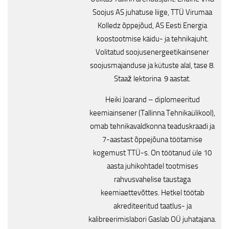
Soojus AS juhatuse liige, TTÜ Virumaa
Kolledz õppejõud, AS Eesti Energia
koostootmise käidu- ja tehnikajuht.
Volitatud soojusenergeetikainsener
soojusmajanduse ja kütuste alal, tase 8.
Staaž lektorina 9 aastat.
Heiki Joarand – diplomeeritud
keemiainsener (Tallinna Tehnikaülikool),
omab tehnikavaldkonna teaduskraadi ja
7-aastast õppejõuna töötamise
kogemust TTÜ-s. On töötanud üle 10
aasta juhikohtadel tootmises
rahvusvahelise taustaga
keemiaettevõttes. Hetkel töötab
akrediteeritud taatlus- ja
kalibreerimislabori Gaslab OÜ juhatajana.