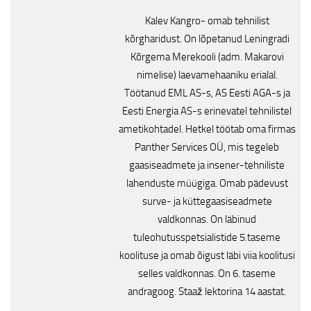
Kalev Kangro- omab tehnilist
kõrgharidust. On lõpetanud Leningradi
Kõrgema Merekooli (adm. Makarovi
nimelise) laevamehaaniku erialal.
Töötanud EML AS-s, AS Eesti AGA-s ja
Eesti Energia AS-s erinevatel tehnilistel
ametikohtadel. Hetkel töötab oma firmas
Panther Services OÜ, mis tegeleb
gaasiseadmete ja insener-tehniliste
lahenduste müügiga. Omab pädevust
surve- ja küttegaasiseadmete
valdkonnas. On läbinud
tuleohutusspetsialistide 5.taseme
koolituse ja omab õigust läbi viia koolitusi
selles valdkonnas. On 6. taseme
andragoog. Staaž lektorina 14 aastat.