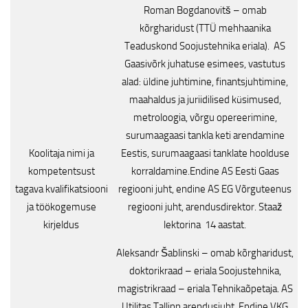
Roman Bogdanovitš – omab
kõrgharidust (TTÜ mehhaanika
Teaduskond Soojustehnika eriala). AS
Gaasivõrk juhatuse esimees, vastutus
alad: üldine juhtimine, finantsjuhtimine,
maahaldus ja juriidilised küsimused,
metroloogia, võrgu opereerimine,
surumaagaasi tankla keti arendamine
Koolitaja nimi ja
Eestis, surumaagaasi tanklate hoolduse
kompetentsust
korraldamine.Endine AS Eesti Gaas
tagava kvalifikatsiooni
regiooni juht, endine AS EG Võrguteenus
ja töökogemuse
regiooni juht, arendusdirektor. Staaž
kirjeldus
lektorina 14 aastat.
Aleksandr Šablinski – omab kõrgharidust,
doktorikraad – eriala Soojustehnika,
magistrikraad – eriala Tehnikaõpetaja. AS
Utilitas Tallinn arendusjuht. Endine VKG