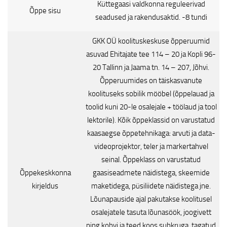
Küttegaasi valdkonna reguleerivad
Õppe sisu
seadused ja rakendusaktid. -8 tundi
GKK OÜ koolituskeskuse õpperuumid
asuvad Ehitajate tee 114 – 20 ja Kopli 96-
20 Tallinn ja Jaama tn. 14 – 207, Jõhvi.
Õpperuumides on täiskasvanute
koolituseks sobilik mööbel (õppelauad ja
toolid kuni 20-le osalejale + töölaud ja tool
lektorile). Kõik õppeklassid on varustatud
kaasaegse õppetehnikaga: arvuti ja data-
videoprojektor, teler ja markertahvel
seinal. Õppeklass on varustatud
Õppekeskkonna
gaasiseadmete näidistega, skeemide
kirjeldus
maketidega, püsiliidete näidistega jne.
Lõunapauside ajal pakutakse koolitusel
osalejatele tasuta lõunasöök, joogivett
ning kohvi ja teed koos suhkruga, tagatud