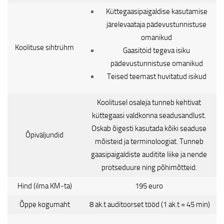
Küttegaasipaigaldise kasutamise
järelevaataja pädevustunnistuse
omanikud
Koolituse sihtrühm
Gaasitöid tegeva isiku
pädevustunnistuse omanikud
Teised teemast huvitatud isikud
Koolitusel osaleja tunneb kehtivat
küttegaasi valdkonna seadusandlust.
Oskab õigesti kasutada kõiki seaduse
Õpiväljundid
mõisteid ja terminoloogiat. Tunneb
gaasipaigaldiste auditite liike ja nende
protseduure ning põhimõtteid.
Hind (ilma KM-ta)
195 euro
Õppe kogumaht
8 ak.t auditoorset tööd (1 ak.t = 45 min)