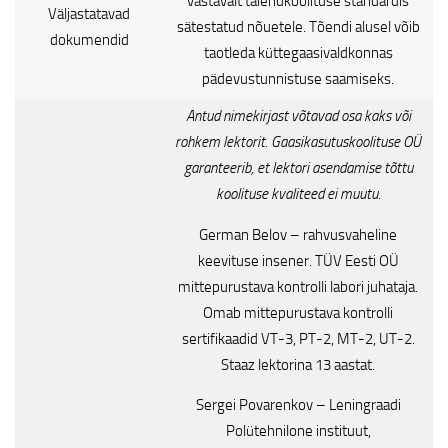
vastavalt täiendkoolituse standardis
Väljastatavad
sätestatud nõuetele. Tõendi alusel võib
dokumendid
taotleda küttegaasivaldkonnas
pädevustunnistuse saamiseks.
Antud nimekirjast võtavad osa kaks või
rohkem lektorit. Gaasikasutuskoolituse OÜ
garanteerib, et lektori asendamise tõttu
koolituse kvaliteed ei muutu.
German Belov – rahvusvaheline
keevituse insener. TÜV Eesti OÜ
mittepurustava kontrolli labori juhataja.
Omab mittepurustava kontrolli
sertifikaadid VT-3, PT-2, MT-2, UT-2.
Staaz lektorina 13 aastat.
Sergei Povarenkov – Leningraadi
Polütehnilone instituut,