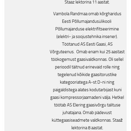
Staaz lektorina 11 aastat.
Vambola Randmaa omab kõrgharidus
Eesti Põllumajandusülikooli
Põllumajanduse elektrifitseerimine
(elektri- ja soojustehnika insener).
Töötanud AS Eesti Gaasi, AS
Võrguteenus. Omab enam kui 25 aastast
töökogemust gaasivaldkonnas. Oli sellel
perioodil täitnud erinevaid rolle ning
tegelenud kõikide gaasitorustike
kategooriatega A-st D-ni ning
paigaldistega alates kodutarbijast kuni
gaasi kompressorjaamadeni välja. Hetkel
töötab AS Elering gaasivõrgu talituse
juhatajana. Omab pädevust
küttegaasiseadmete valdkonnas. Staaž
lektorina 8 aastat.