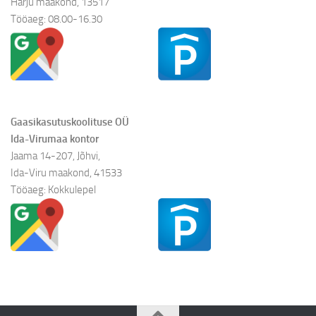
Harju maakond, 13517
Tööaeg: 08.00-16.30
Gaasikasutuskoolituse OÜ
Ida-Virumaa kontor
Jaama 14-207, Jõhvi,
Ida-Viru maakond, 41533
Tööaeg: Kokkulepel