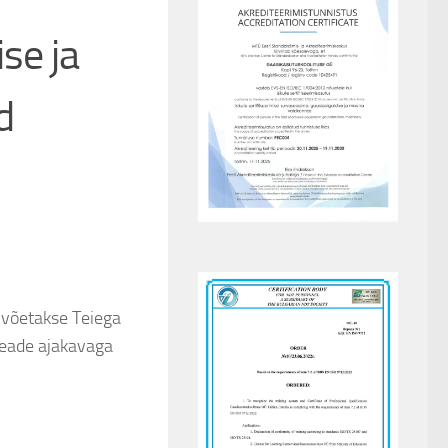
se ja
d
t võetakse Teiega
teade ajakavaga