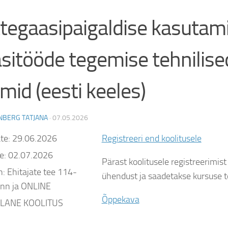
tegaasipaigaldise kasutami
sitööde tegemise tehnilise
mid (eesti keeles)
NBERG TATJANA
·
07.05.2026
ate:
29.06.2026
Registreeri end koolitusele
e:
02.07.2026
Pärast koolitusele registreerimis
n:
Ehitajate tee 114-
ühendust ja saadetakse kursuse 
linn ja ONLINE
Õppekava
LANE KOOLITUS