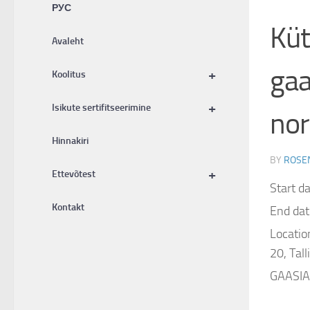
РУС
Küt
Avaleht
gaa
+
Koolitus
+
Isikute sertifitseerimine
nor
Hinnakiri
BY
ROSE
+
Ettevõtest
Start d
Kontakt
End dat
Locatio
20, Tal
GAASIA