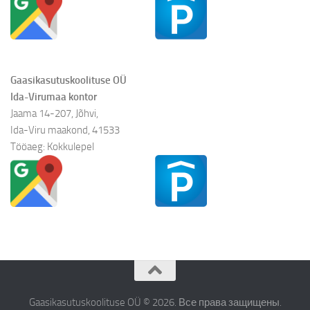
Gaasikasutuskoolituse OÜ
Ida-Virumaa kontor
Jaama 14-207, Jõhvi,
Ida-Viru maakond, 41533
Tööaeg: Kokkulepel
Gaasikasutuskoolituse OÜ © 2026. Все права защищены.