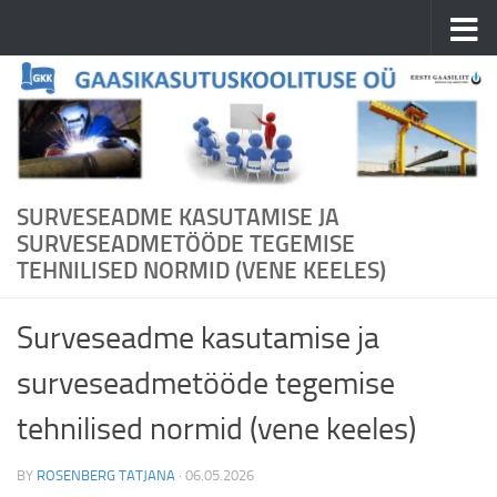
Skip to content
SURVESEADME KASUTAMISE JA
SURVESEADMETÖÖDE TEGEMISE
TEHNILISED NORMID (VENE KEELES)
Surveseadme kasutamise ja
surveseadmetööde tegemise
tehnilised normid (vene keeles)
BY
ROSENBERG TATJANA
·
06.05.2026