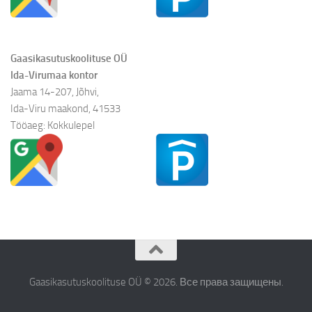
Gaasikasutuskoolituse OÜ
Ida-Virumaa kontor
Jaama 14-207, Jõhvi,
Ida-Viru maakond, 41533
Tööaeg: Kokkulepel
Gaasikasutuskoolituse OÜ © 2026. Все права защищены.